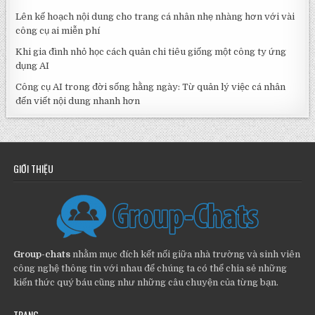
Lên kế hoạch nội dung cho trang cá nhân nhẹ nhàng hơn với vài
công cụ ai miễn phí
Khi gia đình nhỏ học cách quản chi tiêu giống một công ty ứng
dụng AI
Công cụ AI trong đời sống hằng ngày: Từ quản lý việc cá nhân
đến viết nội dung nhanh hơn
GIỚI THIỆU
Group-chats
nhằm mục đích kết nối giữa nhà trường và sinh viên
công nghệ thông tin với nhau để chúng ta có thể chia sẻ những
kiến thức quý báu cũng như những câu chuyện của từng bạn.
TRANG