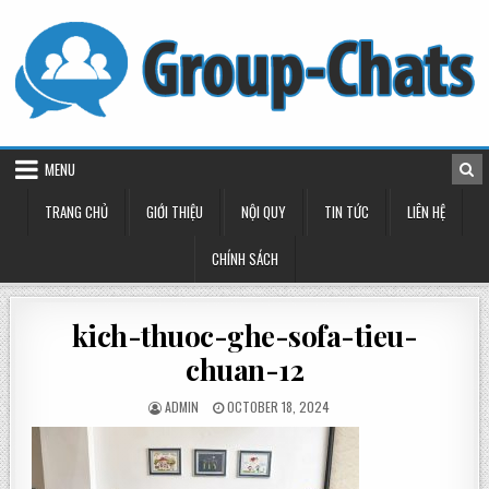
Skip
to
content
MENU
TRANG CHỦ
GIỚI THIỆU
NỘI QUY
TIN TỨC
LIÊN HỆ
CHÍNH SÁCH
kich-thuoc-ghe-sofa-tieu-
chuan-12
POSTED
POSTED
ADMIN
OCTOBER 18, 2024
BY
ON