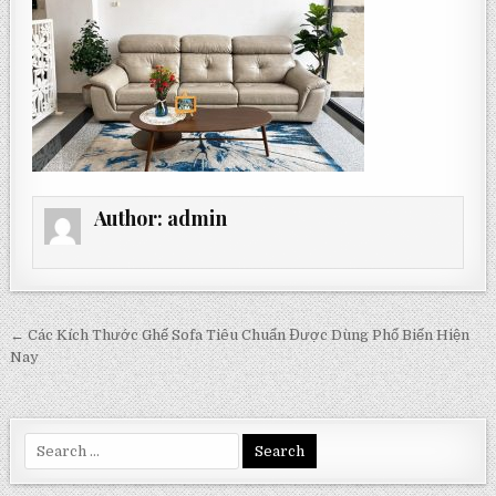
Author:
admin
Post
← Các Kích Thước Ghế Sofa Tiêu Chuẩn Được Dùng Phổ Biến Hiện
navigation
Nay
Search
for: