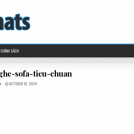
CHÍNH SÁCH
ghe-sofa-tieu-chuan
ED
POSTED
N
OCTOBER 18, 2024
ON