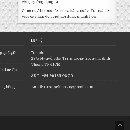
công ty ứng dụng AI
Công cụ AI trong đời sống hằng ngày: Từ quản lý
việc cá nhân đến viết nội dung nhanh hơn
LIÊN HỆ
goại Ngữ,
Địa chỉ:
23/5 Nguyễn Gia Trí, phường 25, quận Bình
Thạnh, TP-HCM
n Lạc Gia
SĐT: +84 96 135 08 70
ụng hằng
Email:
Groupchats.vn@gmail.com
Scro
to