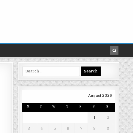
Search
for:
August 2026
M
T
W
T
F
S
S
1
2
3
4
5
6
7
8
9