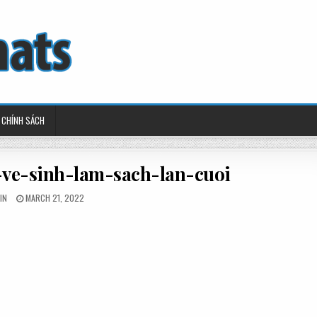
CHÍNH SÁCH
-ve-sinh-lam-sach-lan-cuoi
TED
POSTED
IN
MARCH 21, 2022
ON