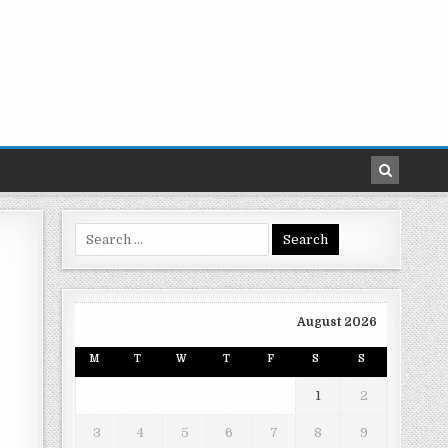
Search
for:
August 2026
M
T
W
T
F
S
S
1
2
3
4
5
6
7
8
9