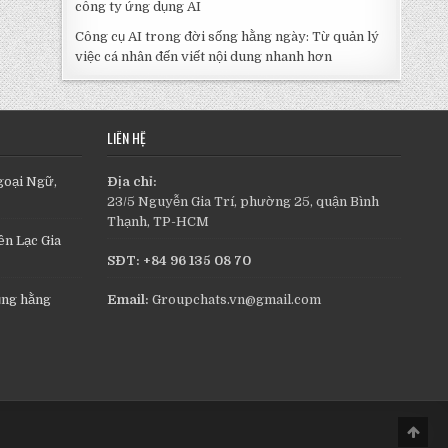
công ty ứng dụng AI
Công cụ AI trong đời sống hằng ngày: Từ quản lý
việc cá nhân đến viết nội dung nhanh hơn
LIÊN HỆ
goại Ngữ,
Địa chỉ:
23/5 Nguyễn Gia Trí, phường 25, quận Bình
Thạnh, TP-HCM
n Lạc Gia
SĐT: +84 96 135 08 70
ụng hằng
Email:
Groupchats.vn@gmail.com
Scro
to