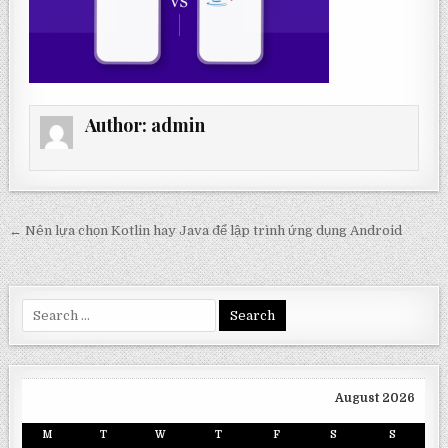
Author:
admin
Post
← Nên lựa chọn Kotlin hay Java để lập trình ứng dụng Android
navigation
Search
for:
August 2026
M
T
W
T
F
S
S