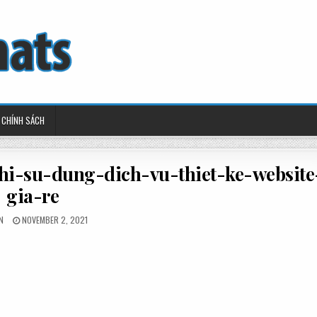
CHÍNH SÁCH
hi-su-dung-dich-vu-thiet-ke-website
gia-re
ED
POSTED
N
NOVEMBER 2, 2021
ON