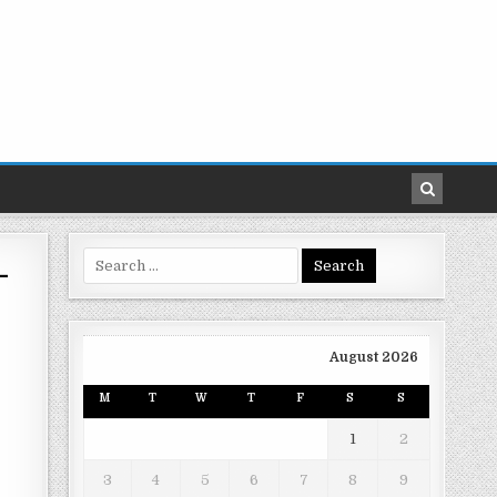
Search
-
for:
August 2026
M
T
W
T
F
S
S
1
2
3
4
5
6
7
8
9