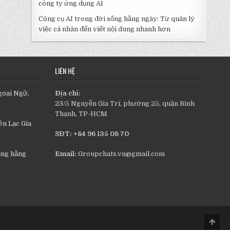
công ty ứng dụng AI
Công cụ AI trong đời sống hằng ngày: Từ quản lý
việc cá nhân đến viết nội dung nhanh hơn
LIÊN HỆ
goại Ngữ,
Địa chỉ:
23/5 Nguyễn Gia Trí, phường 25, quận Bình
Thạnh, TP-HCM
n Lạc Gia
SĐT: +84 96 135 08 70
ụng hằng
Email:
Groupchats.vn@gmail.com
Scro
to