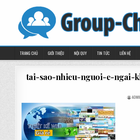
Skip
to
content
TRANG CHỦ
GIỚI THIỆU
NỘI QUY
TIN TỨC
LIÊN HỆ
tai-sao-nhieu-nguoi-e-ngai-k
POST
ADMI
BY