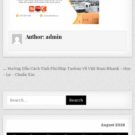
Author:
admin
Post
← Hướng Dẫn Cách Tính Phí Ship Taobao Về Việt Nam Nhanh – Gọn
navigation
– Lẹ – Chuẩn Xác
Search
for:
August 2026