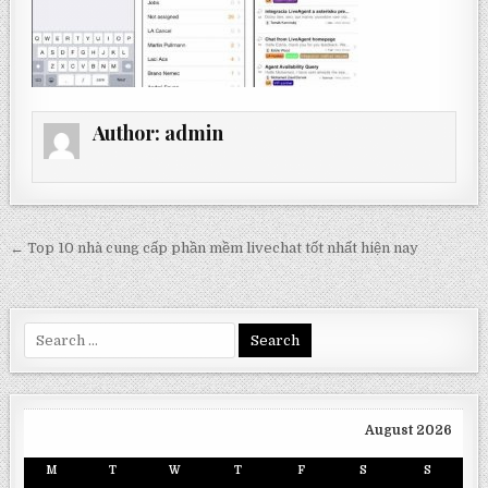
Author:
admin
Post
← Top 10 nhà cung cấp phần mềm livechat tốt nhất hiện nay
navigation
Search
for:
August 2026
M
T
W
T
F
S
S