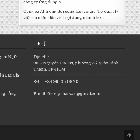
công ty ứng dụng AI
Công cụ AI trong đời sống hằng ngày: Từ quản lý
việc cá nhân đến viết nội dung nhanh hơn
LIÊN HỆ
goại Ngữ,
Địa chỉ:
23/5 Nguyễn Gia Trí, phường 25, quận Bình
Thạnh, TP-HCM
n Lạc Gia
SĐT: +84 96 135 08 70
ụng hằng
Email:
Groupchats.vn@gmail.com
Scro
to