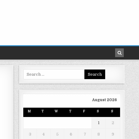
Search
for:
August 2026
M
T
W
T
F
S
S
1
2
3
4
5
6
7
8
9