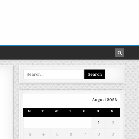
Search
for:
August 2026
M
T
W
T
F
S
S
1
2
3
4
5
6
7
8
9