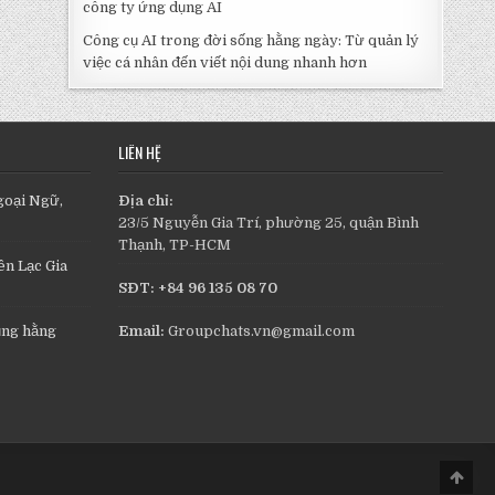
công ty ứng dụng AI
Công cụ AI trong đời sống hằng ngày: Từ quản lý
việc cá nhân đến viết nội dung nhanh hơn
LIÊN HỆ
goại Ngữ,
Địa chỉ:
23/5 Nguyễn Gia Trí, phường 25, quận Bình
Thạnh, TP-HCM
n Lạc Gia
SĐT: +84 96 135 08 70
ụng hằng
Email:
Groupchats.vn@gmail.com
Scro
to