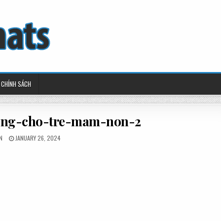
CHÍNH SÁCH
ong-cho-tre-mam-non-2
ED
POSTED
N
JANUARY 26, 2024
ON