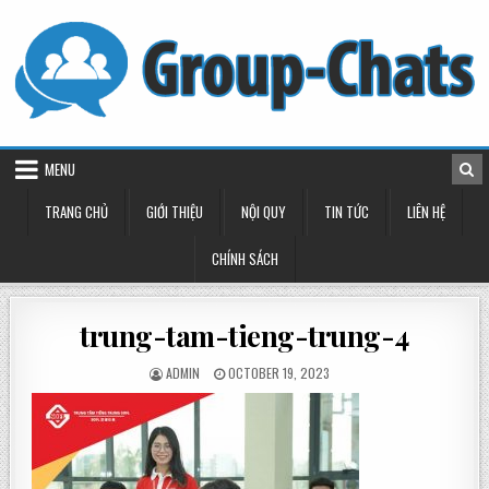
Skip
to
content
MENU
TRANG CHỦ
GIỚI THIỆU
NỘI QUY
TIN TỨC
LIÊN HỆ
CHÍNH SÁCH
trung-tam-tieng-trung-4
POSTED
POSTED
ADMIN
OCTOBER 19, 2023
BY
ON