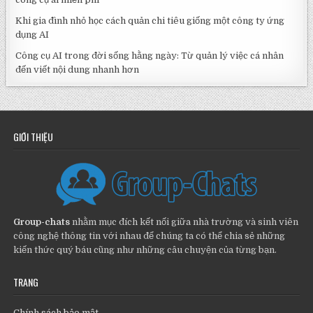
Khi gia đình nhỏ học cách quản chi tiêu giống một công ty ứng
dụng AI
Công cụ AI trong đời sống hằng ngày: Từ quản lý việc cá nhân
đến viết nội dung nhanh hơn
GIỚI THIỆU
Group-chats
nhằm mục đích kết nối giữa nhà trường và sinh viên
công nghệ thông tin với nhau để chúng ta có thể chia sẻ những
kiến thức quý báu cũng như những câu chuyện của từng bạn.
TRANG
Chính sách bảo mật