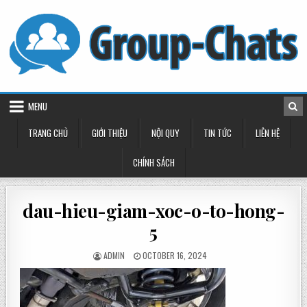
Skip
to
content
MENU
TRANG CHỦ
GIỚI THIỆU
NỘI QUY
TIN TỨC
LIÊN HỆ
CHÍNH SÁCH
dau-hieu-giam-xoc-o-to-hong-
5
POSTED
POSTED
ADMIN
OCTOBER 16, 2024
BY
ON