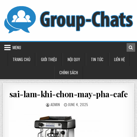
Skip
to
content
MENU
TRANG CHỦ
GIỚI THIỆU
NỘI QUY
TIN TỨC
LIÊN HỆ
CHÍNH SÁCH
sai-lam-khi-chon-may-pha-cafe
POSTED
POSTED
ADMIN
JUNE 4, 2025
BY
ON