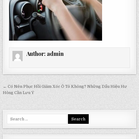
Author:
admin
Post
← Có Nên Phục Hồi Giảm Xóc Ô Tô Không? Những Dấu Hiệu Hư
navigation
Hỏng Cần Lưu Ý
Search
for: