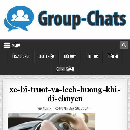
Skip
to
content
MENU
TRANG CHỦ
GIỚI THIỆU
NỘI QUY
TIN TỨC
LIÊN HỆ
CHÍNH SÁCH
xe-bi-truot-va-lech-huong-khi-
di-chuyen
POSTED
POSTED
ADMIN
NOVEMBER 26, 2024
BY
ON