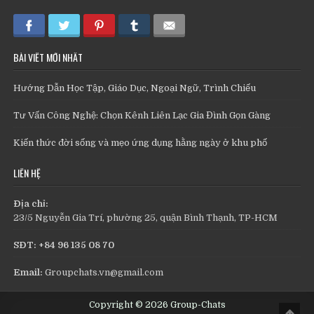
BÀI VIẾT MỚI NHẤT
Hướng Dẫn Học Tập, Giáo Dục, Ngoại Ngữ, Trình Chiếu
Tư Vấn Công Nghệ: Chọn Kênh Liên Lạc Gia Đình Gọn Gàng
Kiến thức đời sống và mẹo ứng dụng hằng ngày ở khu phố
LIÊN HỆ
Địa chỉ:
23/5 Nguyễn Gia Trí, phường 25, quận Bình Thạnh, TP-HCM
SĐT: +84 96 135 08 70
Email:
Groupchats.vn@gmail.com
Copyright © 2026 Group-Chats
Scro