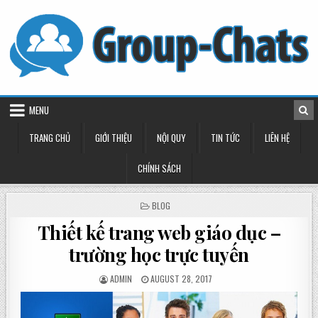
Skip
to
content
MENU
TRANG CHỦ
GIỚI THIỆU
NỘI QUY
TIN TỨC
LIÊN HỆ
CHÍNH SÁCH
POSTED
BLOG
IN
Thiết kế trang web giáo dục –
trường học trực tuyến
POSTED
POSTED
ADMIN
AUGUST 28, 2017
BY
ON