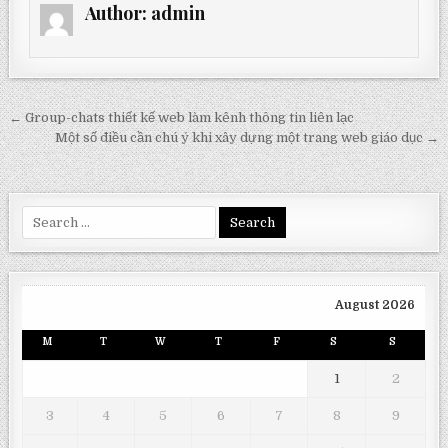
Author:
admin
Post
← Group-chats thiết kế web làm kênh thông tin liên lạc
navigation
Một số điều cần chú ý khi xây dựng một trang web giáo dục →
Search
for:
August 2026
M
T
W
T
F
S
S
1
2
3
4
5
6
7
8
9