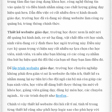
trung tâm đào tạo ứng dụng khoa học, công nghệ thông tin
vào quản lý và điều hành nhằm nâng cao chất lượng giảng dạy
hiệu quả hơn. Dẫn đến việc có rất nhiều đơn vị kinh doanh
giáo dục, trường học đã và đang sử dùng website làm công cụ
quảng bá, trùng thông chính thức.
Thiết kế website giáo dục
, trường học được xem là một nơi
để quảng bá hình ảnh, cơ sở hạ tầng, vật chất đến với học sinh,
sinh viên đang có ý định theo học ngôi trường này. Điều này
cực kỳ quan trọng vì hiện nay rất nhiều sự lựa chọn cho học
viên, sinh viên, và nếu như bạn không có các công cụ nhằm
thu hút họ hiệu quả thì đối thủ của bạn sẽ thay bạn làm điều đó.
Để
lập trình website
giáo dục
, trường học chuyên nghiệp
không phải đơn giản vì nó là website đa tiện ích, thiết kế ra
nhằm mang lại sự tiện lợi cho đội ngũ cán bộ mà còn giúp các
bạn sinh viên, học viên dễ dàng biết được thông tin mới về
khóa học, giảng viên giảng dạy, đăng ký môn học, các chuyên
ngành… từ các trình duyệt như
firefox
…
Chính vì vậy thiết kế website đòi hỏi rất tỉ mỉ, tinh tế trong
từng thiết kế cũng như phối hợp logic sao cho phù hợp với