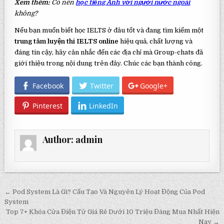
Xem thêm:
Có nên
học tiếng Anh với người nước ngoài
không?
Nếu bạn muốn biết học IELTS ở đâu tốt và đang tìm kiếm một
trung tâm luyện thi IELTS online
hiệu quả, chất lượng và
đáng tin cậy, hãy cân nhắc đến các địa chỉ mà Group-chats đã
giới thiệu trong nội dung trên đây. Chúc các bạn thành công.
Facebook
Twitter
Google+
Pinterest
LinkedIn
Author:
admin
Post
← Pod System Là Gì? Cấu Tạo Và Nguyên Lý Hoạt Động Của Pod
navigation
System
Top 7+ Khóa Cửa Điện Tử Giá Rẻ Dưới 10 Triệu Đáng Mua Nhất Hiện
Nay →