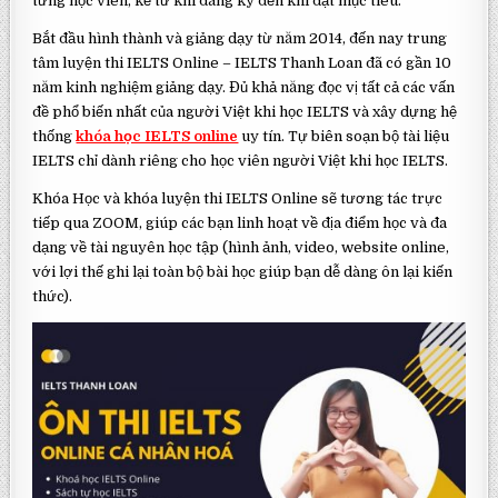
từng học viên, kể từ khi đăng ký đến khi đạt mục tiêu.
Bắt đầu hình thành và giảng dạy từ năm 2014, đến nay trung
tâm luyện thi IELTS Online – IELTS Thanh Loan đã có gần 10
năm kinh nghiệm giảng dạy. Đủ khả năng đọc vị tất cả các vấn
đề phổ biến nhất của người Việt khi học IELTS và xây dựng hệ
thống
khóa học IELTS online
uy tín. Tự biên soạn bộ tài liệu
IELTS chỉ dành riêng cho học viên người Việt khi học IELTS.
Khóa Học và khóa luyện thi IELTS Online sẽ tương tác trực
tiếp qua ZOOM, giúp các bạn linh hoạt về địa điểm học và đa
dạng về tài nguyên học tập (hình ảnh, video, website online,
với lợi thế ghi lại toàn bộ bài học giúp bạn dễ dàng ôn lại kiến
thức).