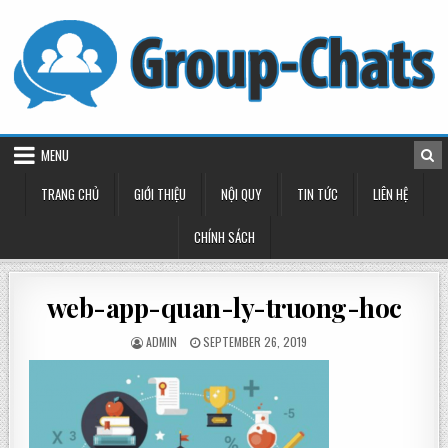
Skip
to
content
MENU
TRANG CHỦ
GIỚI THIỆU
NỘI QUY
TIN TỨC
LIÊN HỆ
CHÍNH SÁCH
web-app-quan-ly-truong-hoc
POSTED
POSTED
ADMIN
SEPTEMBER 26, 2019
BY
ON