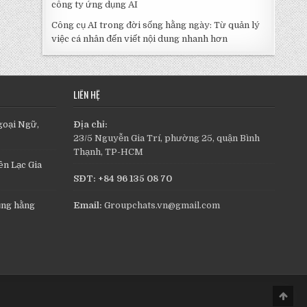
công ty ứng dụng AI
Công cụ AI trong đời sống hằng ngày: Từ quản lý
việc cá nhân đến viết nội dung nhanh hơn
LIÊN HỆ
goại Ngữ,
Địa chỉ:
23/5 Nguyễn Gia Trí, phường 25, quận Bình
Thạnh, TP-HCM
n Lạc Gia
SĐT: +84 96 135 08 70
ụng hằng
Email:
Groupchats.vn@gmail.com
Scro
to