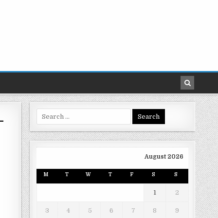
Search
-
for:
August 2026
M
T
W
T
F
S
S
1
2
3
4
5
6
7
8
9