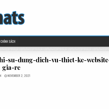
CHÍNH SÁCH
hi-su-dung-dich-vu-thiet-ke-website
gia-re
ED
POSTED
N
NOVEMBER 2, 2021
ON