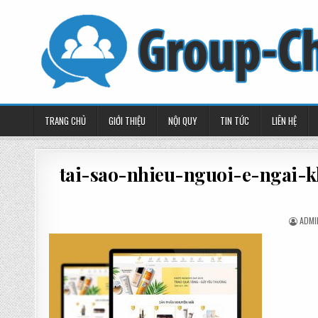
Skip
to
content
TRANG CHỦ
GIỚI THIỆU
NỘI QUY
TIN TỨC
LIÊN HỆ
tai-sao-nhieu-nguoi-e-ngai-k
POST
ADMI
BY